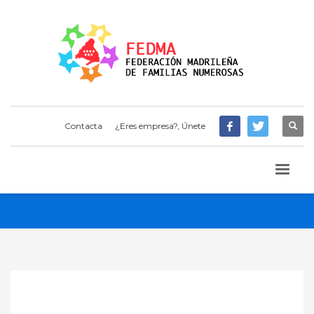
Contacta
¿Eres empresa?, Únete