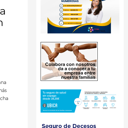
da
n
ana
más
echa