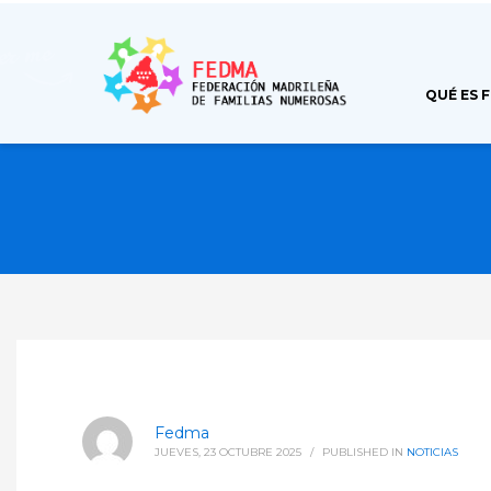
QUÉ ES 
Fedma
JUEVES, 23 OCTUBRE 2025
/
PUBLISHED IN
NOTICIAS