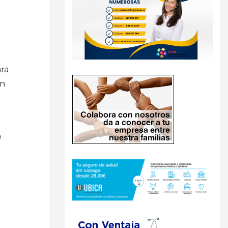
ara
on
e