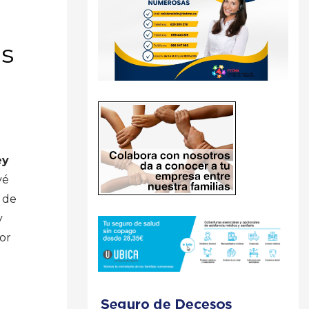
os
ey
vé
s de
y
por