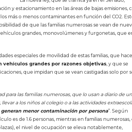
La nueva ley, que se tramita ya en el Senado,
ción y estacionamiento en las áreas de bajas emisiones, 
culos más o menos contaminantes en función del CO2. Est
posibilidad de que las familias numerosas se vean de nue
 vehículos grandes, monovolúmenes y furgonetas, que e
dades especiales de movilidad de estas familias, que hac
en vehículos grandes por razones objetivas
, y que se
caciones, que impidan que se vean castigadas solo por s
d para las familias numerosas, que lo usan a diario de u
llevar a los niños al colegio o a las actividades extraescol
e
generan menor contaminación por persona
”. Según
culo es de 1.6 personas, mientras en familias numerosas,
lazas), el nivel de ocupación se eleva notablemente,