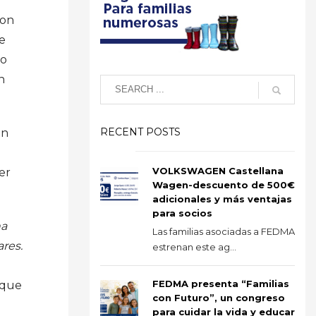
con
e
vo
n
RECENT POSTS
en
VOLKSWAGEN Castellana
er
Wagen-descuento de 500€
adicionales y más ventajas
para socios
na
Las familias asociadas a FEDMA
ares.
estrenan este ag...
FEDMA presenta “Familias
 que
con Futuro”, un congreso
para cuidar la vida y educar