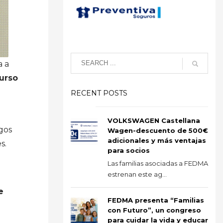
a a
urso
RECENT POSTS
VOLKSWAGEN Castellana
egos
Wagen-descuento de 500€
adicionales y más ventajas
s.
para socios
Las familias asociadas a FEDMA
estrenan este ag...
e
FEDMA presenta “Familias
con Futuro”, un congreso
para cuidar la vida y educar