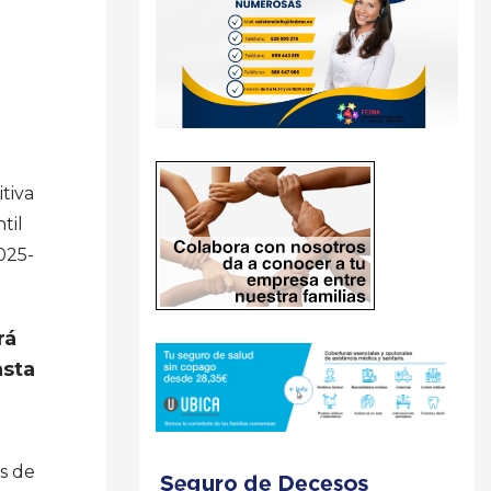
tiva
til
025-
rá
asta
s de