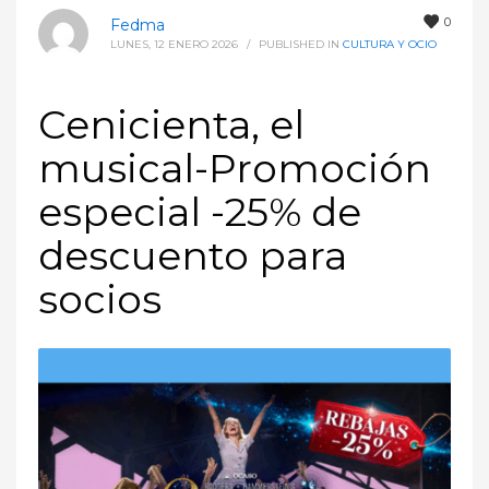
0
Fedma
LUNES, 12 ENERO 2026
/
PUBLISHED IN
CULTURA Y OCIO
Cenicienta, el
musical-Promoción
especial -25% de
descuento para
socios