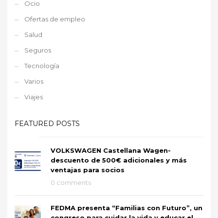
Ocio
Ofertas de empleo
Salud
Seguros
Tecnología
Varios
Viajes
FEATURED POSTS
VOLKSWAGEN Castellana Wagen-
descuento de 500€ adicionales y más
ventajas para socios
0 comments
FEDMA presenta “Familias con Futuro”, un
congreso para cuidar la vida y educar el