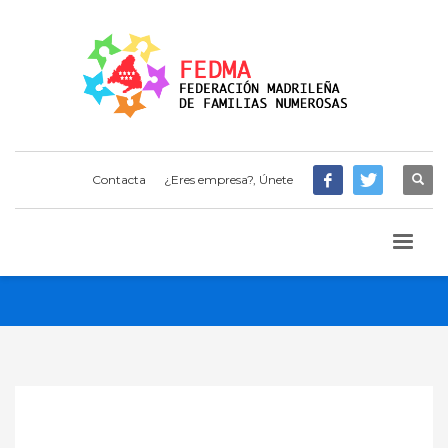
Contacta
¿Eres empresa?, Únete