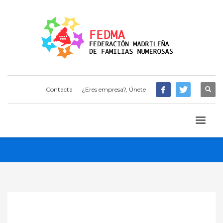
Contacta
¿Eres empresa?, Únete