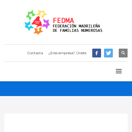
Contacta
¿Eres empresa?, Únete