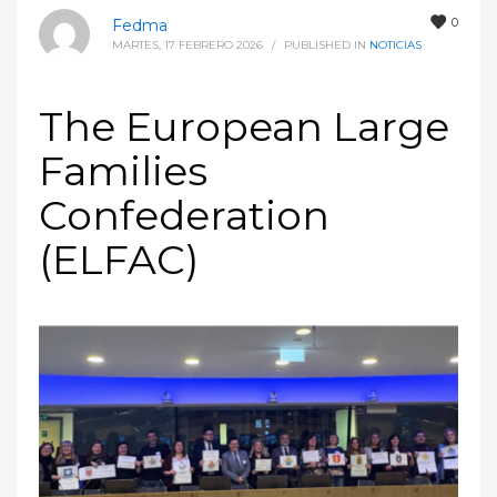
0
Fedma
MARTES, 17 FEBRERO 2026
/
PUBLISHED IN
NOTICIAS
The European Large
Families
Confederation
(ELFAC)