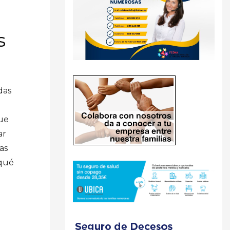
s
das
que
ar
as
 qué