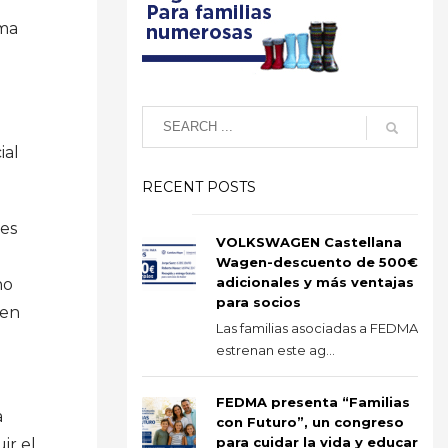
rma
ial
RECENT POSTS
nes
VOLKSWAGEN Castellana
Wagen-descuento de 500€
adicionales y más ventajas
no
para socios
 en
Las familias asociadas a FEDMA
estrenan este ag...
FEDMA presenta “Familias
a
con Futuro”, un congreso
para cuidar la vida y educar
ir el