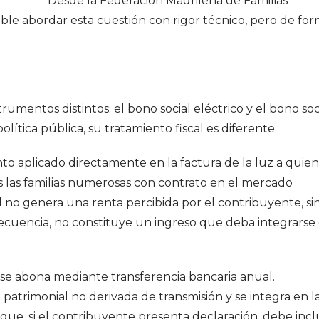
Desde la Federación Madrileña de Familias
e abordar esta cuestión con rigor técnico, pero de fo
trumentos distintos: el bono social eléctrico y el bono soc
tica pública, su tratamiento fiscal es diferente.
nto aplicado directamente en la factura de la luz a quie
os las familias numerosas con contrato en el mercado
l no genera una renta percibida por el contribuyente, si
ecuencia, no constituye un ingreso que deba integrarse
e se abona mediante transferencia bancaria anual.
patrimonial no derivada de transmisión y se integra en l
 que, si el contribuyente presenta declaración, debe inclu