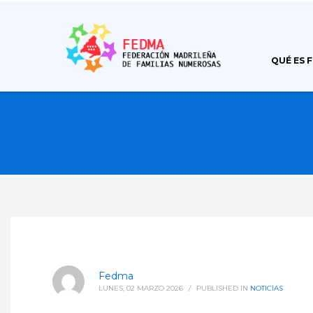
QUÉ ES 
Fedma
LUNES, 02 MARZO 2026
/
PUBLISHED IN
NOTICIAS