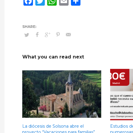
Facebook
Twitter
WhatsApp
Email
Compartir
What you can read next
La diócesis de Solsona abre el
Estudios d
proyecto “Vacaciones para familias”.
numerosas: