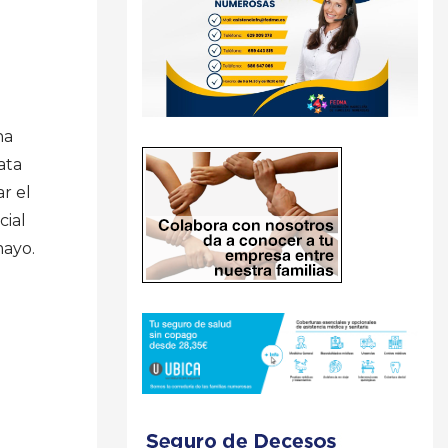
ha
ata
r el
cial
mayo.