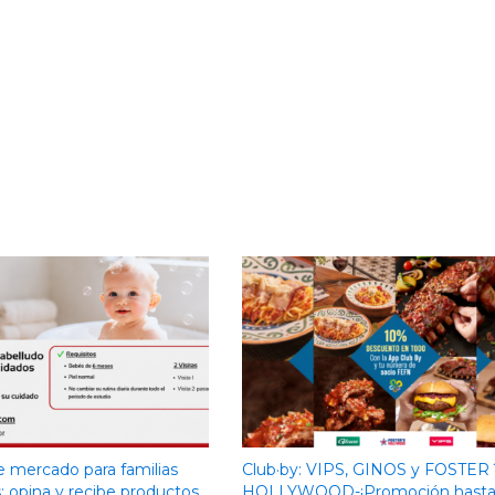
e mercado para familias
Club·by: VIPS, GINOS y FOSTER
 opina y recibe productos
HOLLYWOOD-¡Promoción hasta 