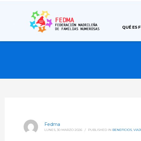
QUÉ ES 
Fedma
LUNES, 30 MARZO 2026
/
PUBLISHED IN
BENEFICIOS
,
VIAJ