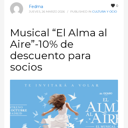
0
Fedma
JUEVES, 26 MARZO 2026
/
PUBLISHED IN
CULTURA Y OCIO
Musical “El Alma al
Aire”-10% de
descuento para
socios