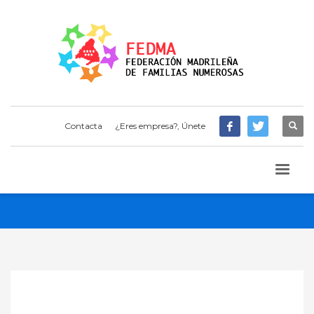
Contacta
¿Eres empresa?, Únete