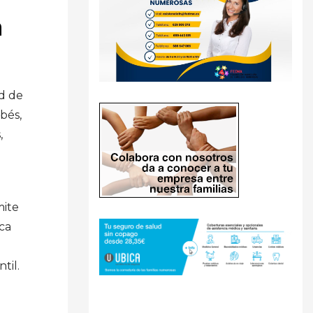
a
ad de
bés,
,
mite
ca
til.