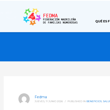
QUÉ ES 
Fedma
JUEVES, 11 JUNIO 2026
/
PUBLISHED IN
BENEFICIOS
,
SALU