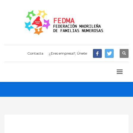
Contacta
¿Eres empresa?, Únete