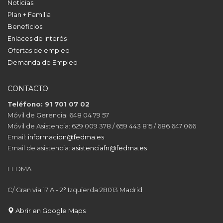
Noticias
Plan + Familia
Beneficios
Enlaces de Interés
Ofertas de empleo
Demanda de Empleo
CONTACTO
Teléfono: 91 701 07 02
Móvil de Gerencia: 648 04 79 57
Móvil de Asistencia: 629 009 378 / 659 443 815 / 686 647 066
Email:
informacion@fedma.es
Email de asistencia:
asistenciafn@fedma.es
FEDMA
C/ Gran via 17 A - 2° Izquierda 28013 Madrid
Abrir en Google Maps