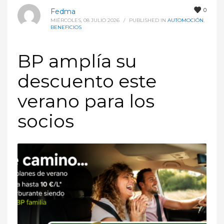
0
Fedma
MIÉRCOLES, 08 JULIO 2026
/
PUBLISHED IN
AUTOMOCIÓN
,
BENEFICIOS
BP amplía su
descuento este
verano para los
socios