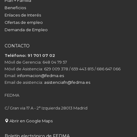
Plan + Familia
Beneficios
Enlaces de Interés
Ofertas de empleo
Demanda de Empleo
CONTACTO
Teléfono: 91 701 07 02
Móvil de Gerencia: 648 04 79 57
Móvil de Asistencia: 629 009 378 / 659 443 815 / 686 647 066
Email:
informacion@fedma.es
Email de asistencia:
asistenciafn@fedma.es
FEDMA
C/ Gran via 17 A - 2° Izquierda 28013 Madrid
Abrir en Google Maps
Boletín electrónico de FEDMA