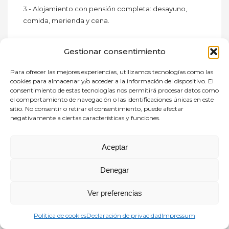
3.- Alojamiento con pensión completa: desayuno,
comida, merienda y cena.
4.- Control de alergias y dietas especiales.
Gestionar consentimiento
5.- Material deportivo y didáctico incluido.
Para ofrecer las mejores experiencias, utilizamos tecnologías como las
cookies para almacenar y/o acceder a la información del dispositivo. El
6.- Seguro de accidentes y responsabilidad civil.
consentimiento de estas tecnologías nos permitirá procesar datos como
el comportamiento de navegación o las identificaciones únicas en este
7.- Blog diario para que las familias puedan seguir la
sitio. No consentir o retirar el consentimiento, puede afectar
negativamente a ciertas características y funciones.
experiencia del campamento.
Opciones de campamento
Aceptar
Campamento Aula – Piedralaves (Ávila)
Denegar
Turno completo: del 28 de junio al 11 de julio. Precio:
Ver preferencias
925€.
Política de cookies
Declaración de privacidad
Impressum
Campamento Joven – Piedralaves (Ávila)