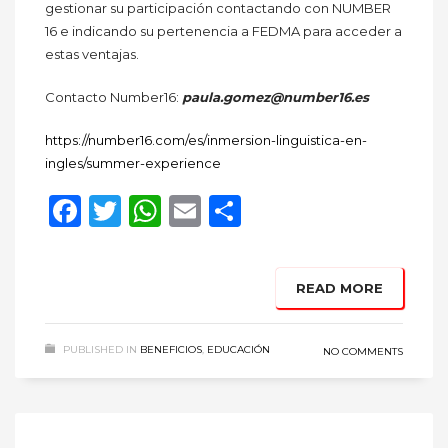
gestionar su participación contactando con NUMBER
16 e indicando su pertenencia a FEDMA para acceder a
estas ventajas.
Contacto Number16:
paula.gomez@number16.es
https://number16.com/es/inmersion-linguistica-en-
ingles/summer-experience
Facebook
Twitter
WhatsApp
Email
Compartir
READ MORE
PUBLISHED IN
BENEFICIOS
,
EDUCACIÓN
NO COMMENTS