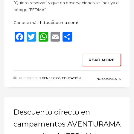
“Quiero reservar” y que en observaciones se incluya el
código “FEDMA”
Conoce más:
https://eduma.com/
Facebook
Twitter
WhatsApp
Email
Compartir
READ MORE
PUBLISHED IN
BENEFICIOS
,
EDUCACIÓN
NO COMMENTS
Descuento directo en
campamentos AVENTURAMA