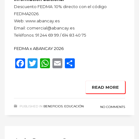
Descuento FEDMA: 10% directo con el código
FEDMA2026.
Web: www.abancay.es
Email: comercial@abancay.es
Teléfonos: 91 244 69 99 / 614 83 40 75
FEDMA x ABANCAY 2026
Facebook
Twitter
WhatsApp
Email
Compartir
READ MORE
PUBLISHED IN
BENEFICIOS
,
EDUCACIÓN
NO COMMENTS