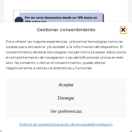
Gestionar consentimiento
Descuento ya incluido en los
enlaces de compra
Para ofrecer las mejores experiencias, utilizamos tecnologías como las
cookies para almacenar y/o acceder a la información del dispositivo. El
consentimiento de estas tecnologías nos permitirá procesar datos como
Solo para compras por internet
el comportamiento de navegación o las identificaciones únicas en este
sitio. No consentir o retirar el consentimiento, puede afectar
Facebook
Twitter
WhatsApp
Email
Compartir
negativamente a ciertas características y funciones.
Aceptar
READ MORE
Denegar
PUBLISHED IN
CULTURA Y OCIO
NO COMMENTS
Ver preferencias
Política de cookies
Declaración de privacidad
Impressum