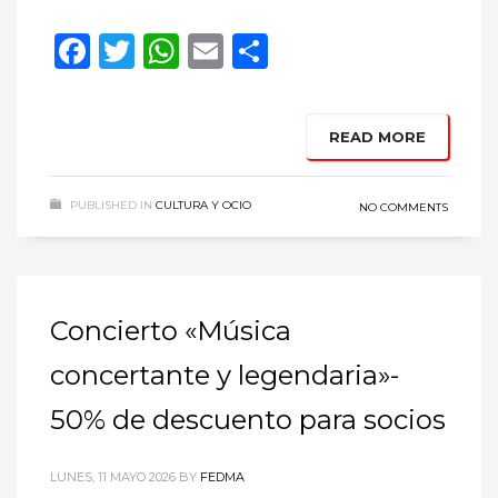
Facebook
Twitter
WhatsApp
Email
Compartir
READ MORE
PUBLISHED IN
CULTURA Y OCIO
NO COMMENTS
Concierto «Música
concertante y legendaria»-
50% de descuento para socios
LUNES, 11 MAYO 2026
BY
FEDMA