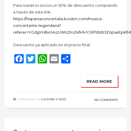
Para nuestros socios un 50% de descuento comprando
a través de este link:
https://hispaniaconcertalia.koobin.com/musica-
concertante-legendaria?
referer=YGdgYHBicHxzUWtiZmZ4fH1vYGR7dXB3ZnpseEpkfH
Descuento ya aplicado en el precio final.
Facebook
Twitter
WhatsApp
Email
Compartir
READ MORE
PUBLISHED IN
CULTURA Y OCIO
NO COMMENTS