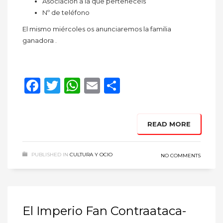
Asociación a la que pertenecéis
Nº de teléfono
El mismo miércoles os anunciaremos la familia
ganadora .
Facebook
Twitter
WhatsApp
Email
Compartir
READ MORE
PUBLISHED IN
CULTURA Y OCIO
NO COMMENTS
El Imperio Fan Contraataca-