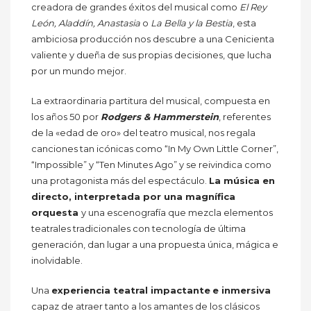
creadora de grandes éxitos del musical como
El Rey
León, Aladdín, Anastasia
o
La Bella y la Bestia
, esta
ambiciosa producción nos descubre a una Cenicienta
valiente y dueña de sus propias decisiones, que lucha
por un mundo mejor.
La extraordinaria partitura del musical, compuesta en
los años 50 por
Rodgers & Hammerstein
, referentes
de la «edad de oro» del teatro musical, nos regala
canciones tan icónicas como “In My Own Little Corner”,
“Impossible” y “Ten Minutes Ago” y se reivindica como
una protagonista más del espectáculo.
La música en
directo, interpretada por una magnífica
orquesta
y una escenografía que mezcla elementos
teatrales tradicionales con tecnología de última
generación, dan lugar a una propuesta única, mágica e
inolvidable.
Una
experiencia teatral impactante
e inmersiva
capaz de atraer tanto a los amantes de los clásicos