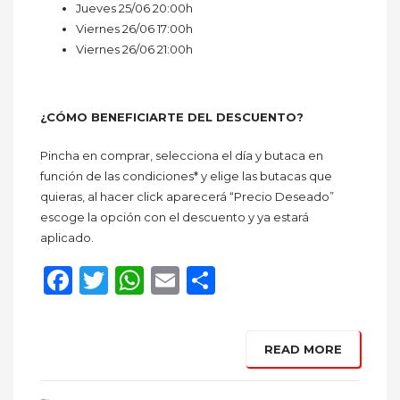
Jueves 25/06 20:00h
Viernes 26/06 17:00h
Viernes 26/06 21:00h
¿CÓMO BENEFICIARTE DEL DESCUENTO?
Pincha en comprar, selecciona el día y butaca en
función de las condiciones* y elige las butacas que
quieras, al hacer click aparecerá “Precio Deseado”
escoge la opción con el descuento y ya estará
aplicado.
Facebook
Twitter
WhatsApp
Email
Compartir
READ MORE