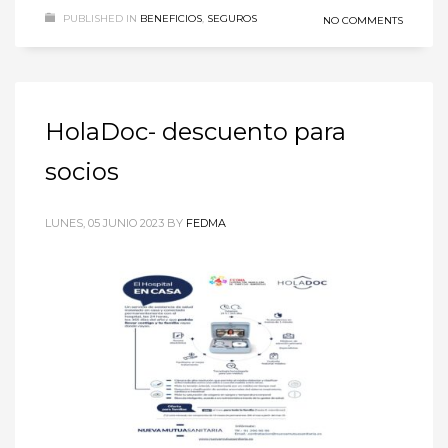
PUBLISHED IN
BENEFICIOS
,
SEGUROS
NO COMMENTS
HolaDoc- descuento para
socios
LUNES, 05 JUNIO 2023
BY
FEDMA