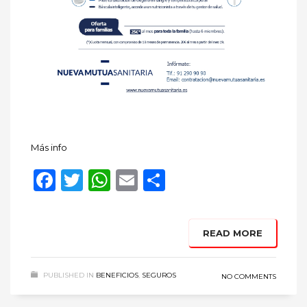
Más info
Facebook
Twitter
WhatsApp
Email
Compartir
READ MORE
PUBLISHED IN
BENEFICIOS
,
SEGUROS
NO COMMENTS