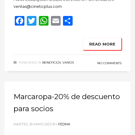
ventas@cineticplus.com
Facebook
Twitter
WhatsApp
Email
Compartir
READ MORE
PUBLISHED IN
BENEFICIOS
,
VARIOS
NO COMMENTS
Marcaropa-20% de descuento
para socios
MARTES, 30 MAYO 2023
BY
FEDMA