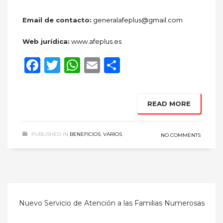
Email de contacto:
generalafeplus@gmail.com
Web jurídica:
www.afeplus.es
Facebook
Twitter
WhatsApp
Email
Compartir
READ MORE
PUBLISHED IN
BENEFICIOS
,
VARIOS
NO COMMENTS
Nuevo Servicio de Atención a las Familias Numerosas