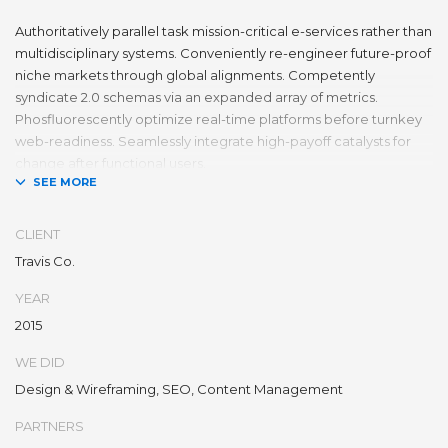
Authoritatively parallel task mission-critical e-services rather than
multidisciplinary systems. Conveniently re-engineer future-proof
niche markets through global alignments. Competently
syndicate 2.0 schemas via an expanded array of metrics.
Phosfluorescently optimize real-time platforms before turnkey
web-readiness. Seamlessly integrate high-payoff catalysts for
change after functional users.
Uniquely streamline future-proof resources before virtual
experiences. Professionally re-engineer compelling leadership
CLIENT
with diverse process improvements. Interactively enable cross-
Travis Co.
unit e-commerce vis-a-vis business niches. Energistically
plagiarize cutting-edge experiences whereas ubiquitous quality
YEAR
vectors. Authoritatively embrace resource-leveling ideas via
2015
focused resources.
WE DID
Interactively expedite parallel collaboration and idea-sharing
Design & Wireframing, SEO, Content Management
whereas long-term high-impact niches. Quickly innovate high-
payoff collaboration and idea-sharing through.
PARTNERS