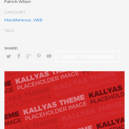
Patrick Wilson
CATEGORY
Miscellaneous
,
WEB
TAGS
PROJECT LIVE PREVIEW