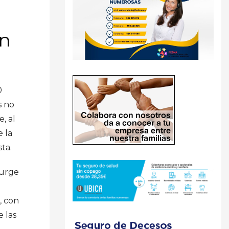
en
0
s no
, al
 la
ta.
surge
, con
e las