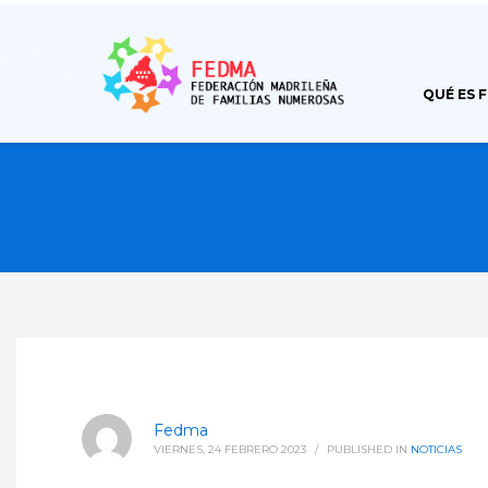
QUÉ ES 
Fedma
VIERNES, 24 FEBRERO 2023
/
PUBLISHED IN
NOTICIAS