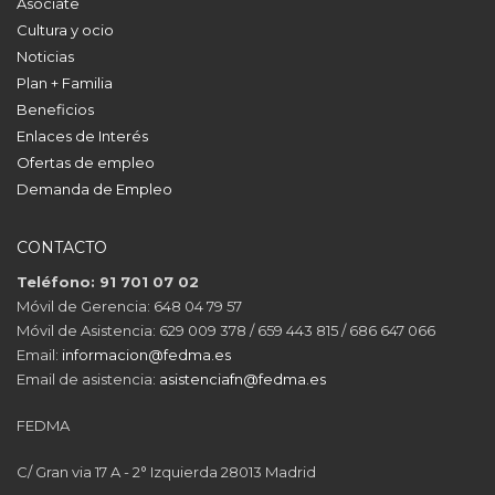
Asóciate
Cultura y ocio
Noticias
Plan + Familia
Beneficios
Enlaces de Interés
Ofertas de empleo
Demanda de Empleo
CONTACTO
Teléfono: 91 701 07 02
Móvil de Gerencia: 648 04 79 57
Móvil de Asistencia: 629 009 378 / 659 443 815 / 686 647 066
Email:
informacion@fedma.es
Email de asistencia:
asistenciafn@fedma.es
FEDMA
C/ Gran via 17 A - 2° Izquierda 28013 Madrid