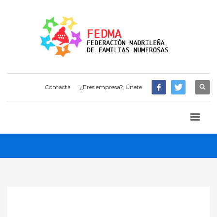
Contacta
¿Eres empresa?, Únete