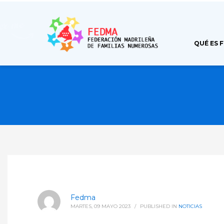
QUÉ ES 
Fedma
MARTES, 09 MAYO 2023
/
PUBLISHED IN
NOTICIAS