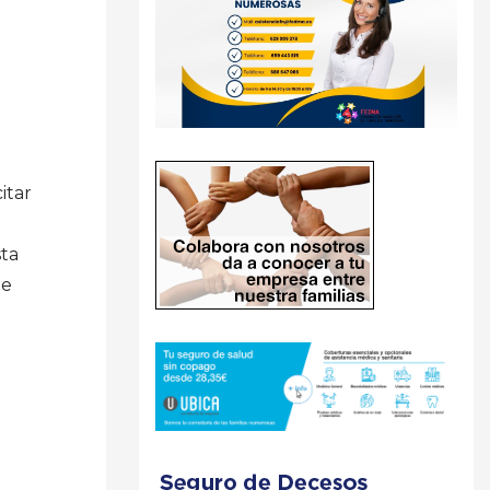
itar
sta
de