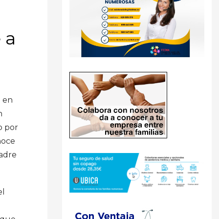
 a
 en
n
o por
noce
madre
el