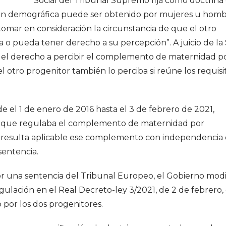
Social del Tribunal Supremo fija como doctrina
ón demográfica puede ser obtenido por mujeres u homb
 tomar en consideración la circunstancia de que el otro
 o pueda tener derecho a su percepción”. A juicio de la 
 del derecho a percibir el complemento de maternidad p
otro progenitor también lo perciba si reúne los requisi
e el 1 de enero de 2016 hasta el 3 de febrero de 2021,
va que regulaba el complemento de maternidad por
les resulta aplicable ese complemento con independencia
sentencia.
or una sentencia del Tribunal Europeo, el Gobierno modi
ación en el Real Decreto-ley 3/2021, de 2 de febrero,
 por los dos progenitores.