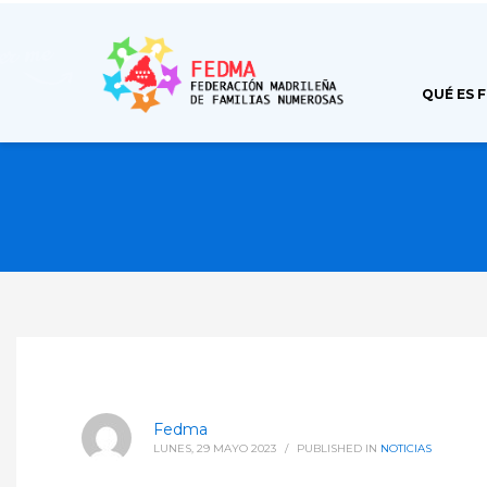
QUÉ ES 
Fedma
LUNES, 29 MAYO 2023
/
PUBLISHED IN
NOTICIAS