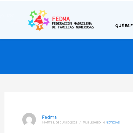
QUÉ ES 
Fedma
MARTES, 03 JUNIO 2025
/
PUBLISHED IN
NOTICIAS