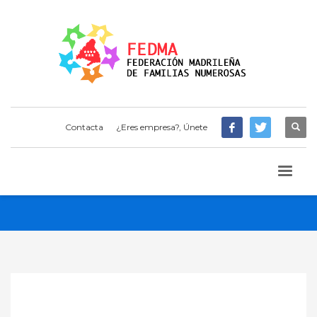
Contacta
¿Eres empresa?, Únete