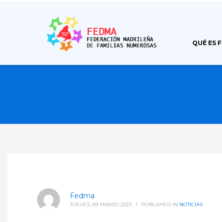
QUÉ ES 
Fedma
JUEVES, 09 MARZO 2023
/
PUBLISHED IN
NOTICIAS