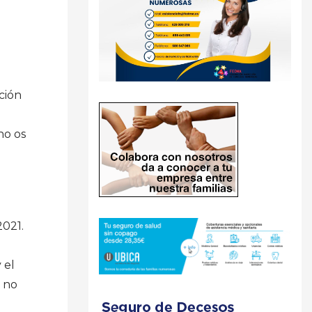
ción
no os
2021.
 el
e no