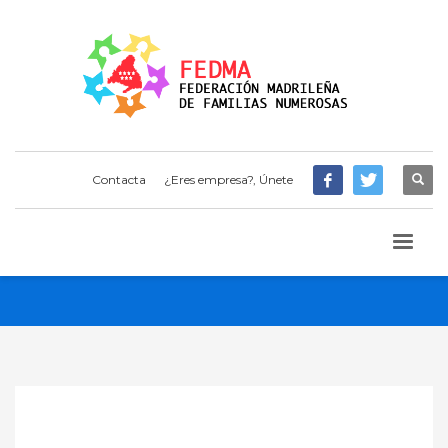
Contacta
¿Eres empresa?, Únete