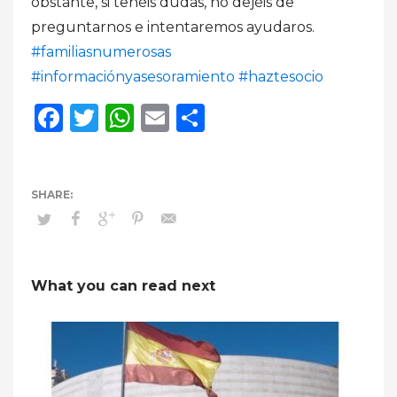
obstante, si tenéis dudas, no dejéis de
preguntarnos e intentaremos ayudaros.
#familiasnumerosas
#informaciónyasesoramiento
#haztesocio
Facebook
Twitter
WhatsApp
Email
Compartir
What you can read next