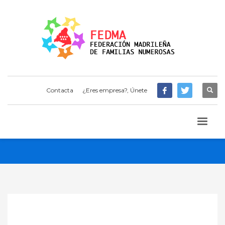
Contacta
¿Eres empresa?, Únete