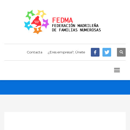
Contacta
¿Eres empresa?, Únete