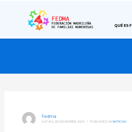
QUÉ ES 
Fedma
JUEVES, 28 DICIEMBRE 2023
/
PUBLISHED IN
NOTICIAS