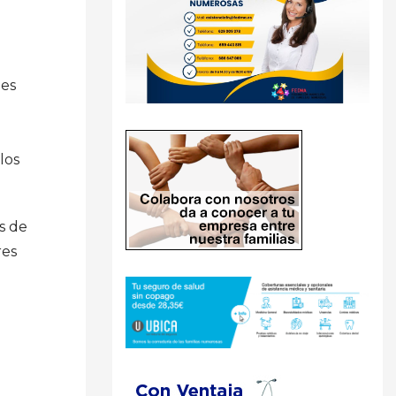
nes
los
s de
res