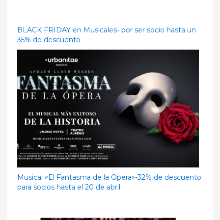
BLACK FRIDAY en Musicales- por ser socio hasta un
35% de descuento
Musical «El Fantasma de la Opera»-32% de descuento
para socios hasta el 20 de abril