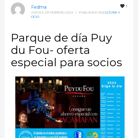
1
Fedma
JUEVES, 29 FEBRERO 2024
/
PUBLISHED IN
CULTURA Y
OCIO
Parque de día Puy
du Fou- oferta
especial para socios