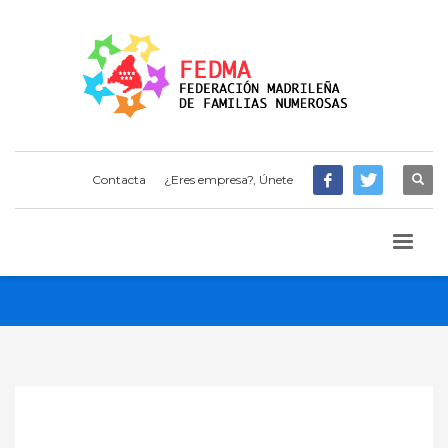
Contacta
¿Eres empresa?, Únete