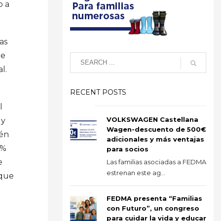
o a
ias
de
l.
RECENT POSTS
l
VOLKSWAGEN Castellana
 y
Wagen-descuento de 500€
ién
adicionales y más ventajas
0%
para socios
e
Las familias asociadas a FEDMA
estrenan este ag...
nque
FEDMA presenta “Familias
con Futuro”, un congreso
para cuidar la vida y educar