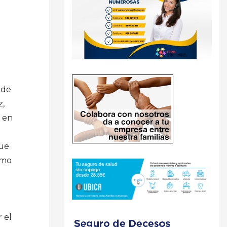
 de
z,
 en
a
que
omo
 el