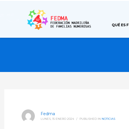
QUÉ ES 
Fedma
LUNES, 15 ENERO 2024
/
PUBLISHED IN
NOTICIAS