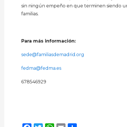
sin ningún empeño en que terminen siendo una 
familias.
Para más información:
sede@familiasdemadrid.​org
fedma@fedma.​es
678546929