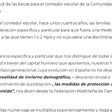
itud de las becas para el comedor escolar de la Comunida
.
el comedor escolar, hace unos cuantos años,
las familias
ación especifica y particular
para que fuera una medi
e a las que tienen 1 o 2 hijos y no supusiera una discrimin
cia específica y particular que nos distingue de todas l
ad a través del capital humano que aportamos, nuestros h
plazo generacional, cuya evolución en España no ha dej
realidad de invierno demográfico, –
descenso brutal e
jecimiento de la población
–
, las medidas de protección a
ntido”,
nos dicen desde la Federación Madrileña de Fami
lias numerosas se multiplica exponencialmente y llega a