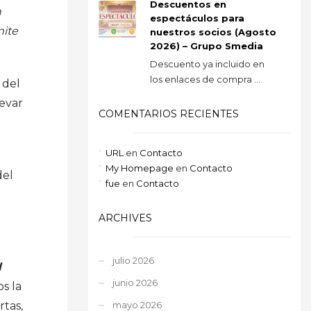
Descuentos en
n
espectáculos para
mite
nuestros socios (Agosto
2026) – Grupo Smedia
Descuento ya incluido en
los enlaces de compra ...
 del
evar
COMENTARIOS RECIENTES
URL
en
Contacto
My Homepage
en
Contacto
del
fue
en
Contacto
ARCHIVES
julio 2026
l
junio 2026
s la
mayo 2026
tas,