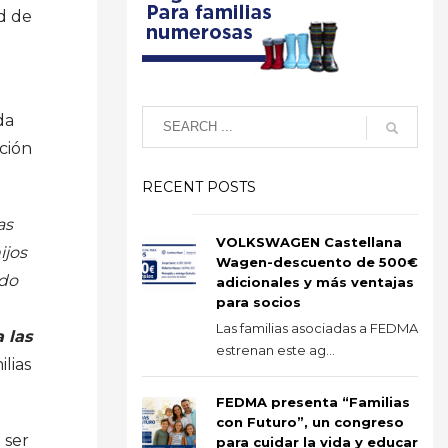
d de
da
ación
RECENT POSTS
as
VOLKSWAGEN Castellana
ijos
Wagen-descuento de 500€
ado
adicionales y más ventajas
para socios
Las familias asociadas a FEDMA
 las
estrenan este ag...
lias
FEDMA presenta “Familias
con Futuro”, un congreso
 ser
para cuidar la vida y educar