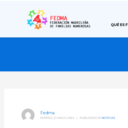
QUÉ ES 
Fedma
MARTES, 21 MAYO 2024
/
PUBLISHED IN
NOTICIAS