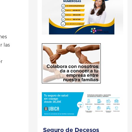
nes
r las
er