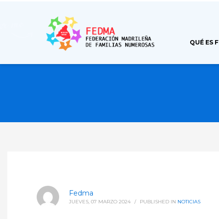
QUÉ ES 
Fedma
JUEVES, 07 MARZO 2024
/
PUBLISHED IN
NOTICIAS