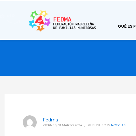
QUÉ ES 
Fedma
VIERNES, 01 MARZO 2024
/
PUBLISHED IN
NOTICIAS