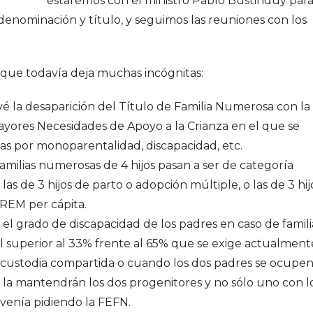
estaremos con el ministro Pablo Bustinduy par
enominación y título, y seguimos las reuniones con los
y, que todavía deja muchas incógnitas:
evé la desaparición del Título de Familia Numerosa con la
yores Necesidades de Apoyo a la Crianza en el que se
cias por monoparentalidad, discapacidad, etc.
 familias numerosas de 4 hijos pasan a ser de categoría
las de 3 hijos de parto o adopción múltiple, o las de 3 hij
PREM per cápita.
a el grado de discapacidad de los padres en caso de famili
al superior al 33% frente al 65% que se exige actualment
de custodia compartida o cuando los dos padres se ocupe
sa la mantendrán los dos progenitores y no sólo uno con l
 venía pidiendo la FEFN.