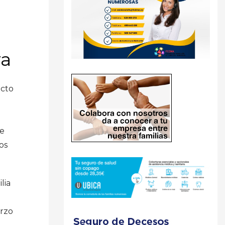
va
ecto
se
os
lia
arzo