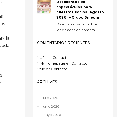
 a
Descuentos en
espectáculos para
nuestros socios (Agosto
as
2026) – Grupo Smedia
los
Descuento ya incluido en
los enlaces de compra ...
r» la
COMENTARIOS RECIENTES
pueda
URL
en
Contacto
My Homepage
en
Contacto
fue
en
Contacto
o
ARCHIVES
e
julio 2026
junio 2026
mayo 2026