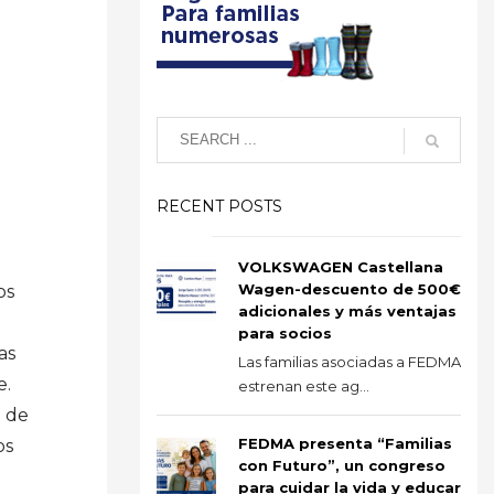
a
RECENT POSTS
VOLKSWAGEN Castellana
Wagen-descuento de 500€
os
adicionales y más ventajas
para socios
as
Las familias asociadas a FEDMA
e.
estrenan este ag...
n de
FEDMA presenta “Familias
os
con Futuro”, un congreso
para cuidar la vida y educar