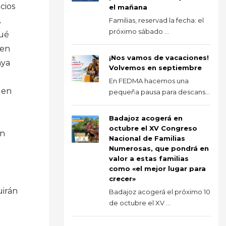
cios
el mañana
A
Familias, reservad la fecha: el
próximo sábado ...
qué
 en
¡Nos vamos de vacaciones!
aya
Volvemos en septiembre
En FEDMA hacemos una
 en
pequeña pausa para descans...
Badajoz acogerá en
octubre el XV Congreso
én
Nacional de Familias
Numerosas, que pondrá en
valor a estas familias
como «el mejor lugar para
crecer»
uirán
Badajoz acogerá el próximo 10
de octubre el XV ...