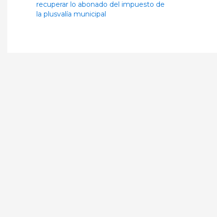
recuperar lo abonado del impuesto de
la plusvalía municipal