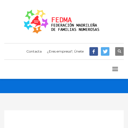
Contacta
¿Eres empresa?, Únete