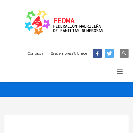
Contacta
¿Eres empresa?, Únete