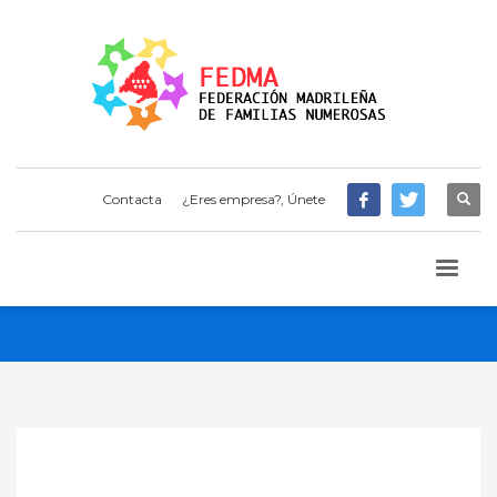
Contacta
¿Eres empresa?, Únete