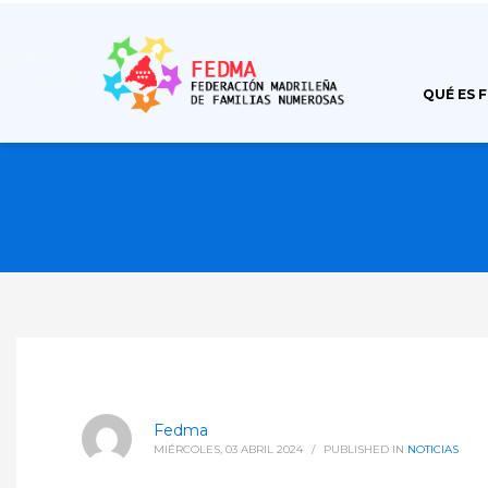
QUÉ ES 
Fedma
MIÉRCOLES, 03 ABRIL 2024
/
PUBLISHED IN
NOTICIAS