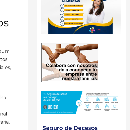
os
izum
stos
ales,
 ha
anal
aria,