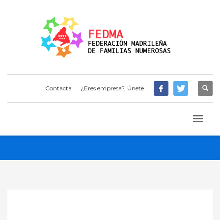
Contacta
¿Eres empresa?, Únete