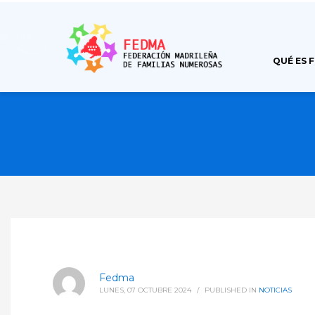
QUÉ ES 
Fedma
LUNES, 07 OCTUBRE 2024
/
PUBLISHED IN
NOTICIAS