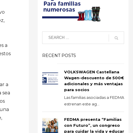
vo
z,
es a
estos
RECENT POSTS
VOLKSWAGEN Castellana
Wagen-descuento de 500€
adicionales y más ventajas
ar a
para socios
a sea
Las familias asociadas a FEDMA
dos
estrenan este ag...
 una
,
FEDMA presenta “Familias
con Futuro”, un congreso
para cuidar la vida y educar