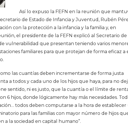
Así lo expuso la FEFN en la reunión que mantu
 Secretario de Estado de Infancia y Juventud, Rubén Pére
ión con la protección a la infancia y la familia y, en
reunión, el presidente de la FEFN explicó al Secretario de
o de vulnerabilidad que presentan teniendo varios menor
estaciones familiares para que protejan de forma eficaz a 
o.
 como las cuantías deben incrementarse de forma justa
ta a todos y cada uno de los hijos que haya, para no dej
e sentido, ni es justo, que la cuantía o el límite de rent
a con 6 hijos, donde lógicamente hay más necesidades. To
ucación… todos deben computarse a la hora de establecer
iminatorio para las familias con mayor número de hijos que
n a la sociedad en capital humano”.