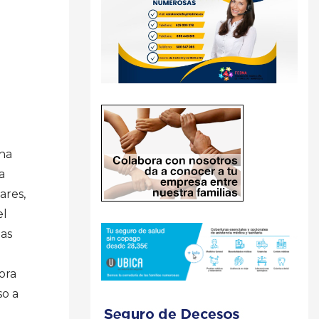
 ha
a
ares,
el
ias
hora
so a