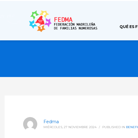
QUÉ ES 
Fedma
MIÉRCOLES, 27 NOVIEMBRE 2024
/
PUBLISHED IN
BENEFI