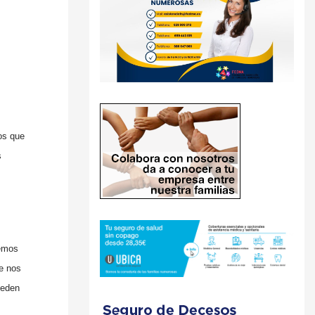
os que
s
cemos
ue nos
ueden