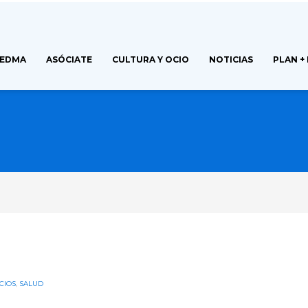
FEDMA
ASÓCIATE
CULTURA Y OCIO
NOTICIAS
PLAN +
CIOS
,
SALUD