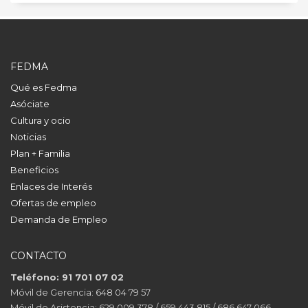
FEDMA
Qué es Fedma
Asóciate
Cultura y ocio
Noticias
Plan + Familia
Beneficios
Enlaces de Interés
Ofertas de empleo
Demanda de Empleo
CONTACTO
Teléfono: 91 701 07 02
Móvil de Gerencia: 648 04 79 57
Móvil de Asistencia: 629 009 378 / 659 443 815 / 686 647 066