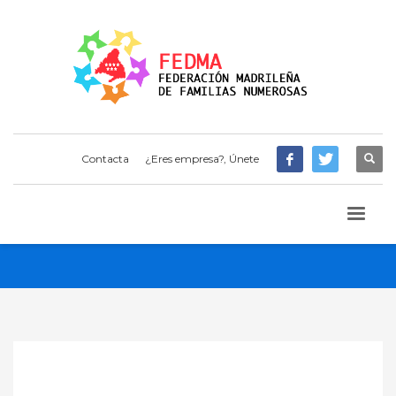
Contacta
¿Eres empresa?, Únete