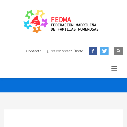
Contacta
¿Eres empresa?, Únete