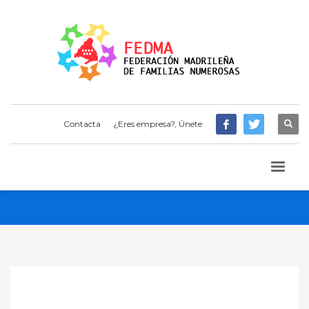
Contacta
¿Eres empresa?, Únete